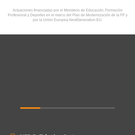
Actuaciones financiadas por el Ministerio de Educación, Formación
Profesional y Deportes en el marco del Plan de Modernización de la FP y
por la Unión Europea-NextGeneration-EU.