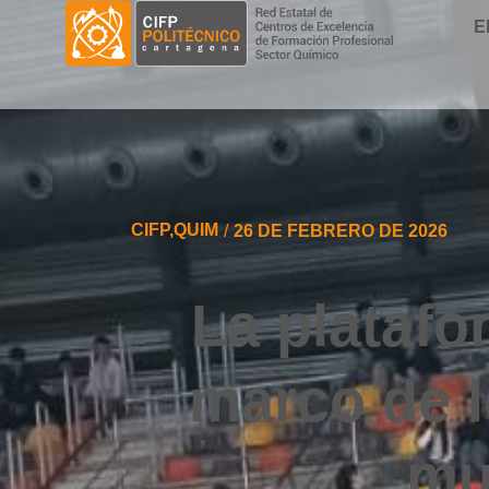
E
CIFP
,
QUIM
/
26 DE FEBRERO DE 2026
La platafo
marco de l
mu