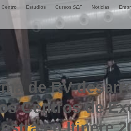
l Centro
Estudios
Cursos
SEF
Noticias
Empr
rma de RV desarro
os Centros de Ex
estra en Itinere 2