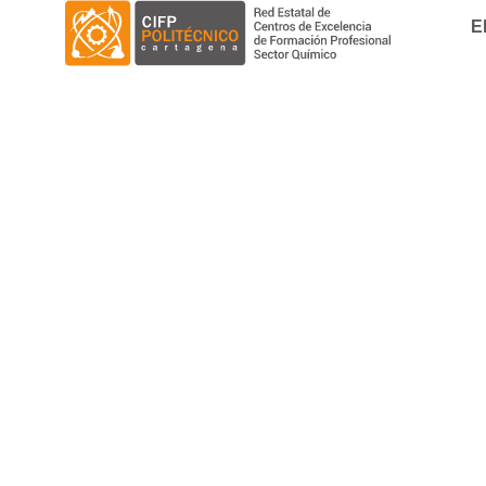
E
You are here: