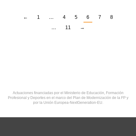
←
1
…
4
5
6
7
8
…
11
→
Actuaciones financiadas por el Ministerio de Educación, Formación
Profesional y Deportes en el marco del Plan de Modernización de la FP y
por la Unión Europea-NextGeneration-EU.