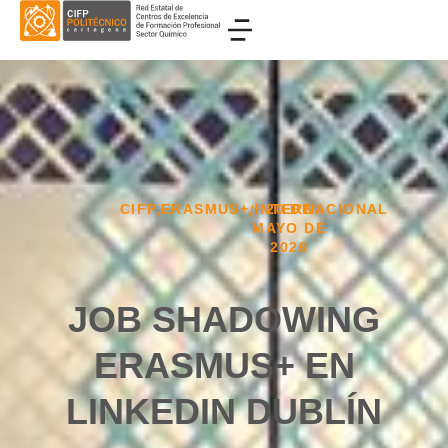
CIFP
,
ERASMUS+
,
INTERNACIONAL
20 DE
/
MAYO DE
2026
JOB SHADOWING
ERASMUS+ EN
LINKEDIN DUBLÍN