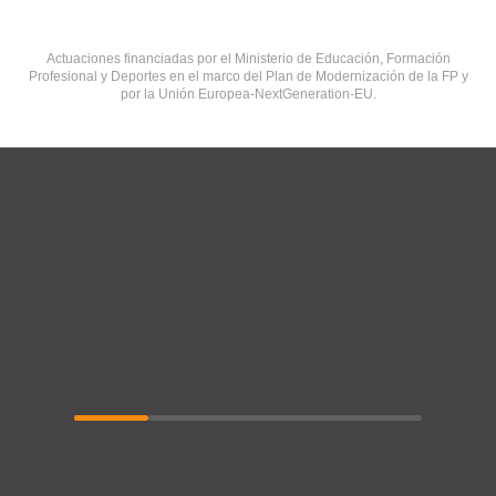
Actuaciones financiadas por el Ministerio de Educación, Formación
Profesional y Deportes en el marco del Plan de Modernización de la FP y
por la Unión Europea-NextGeneration-EU.