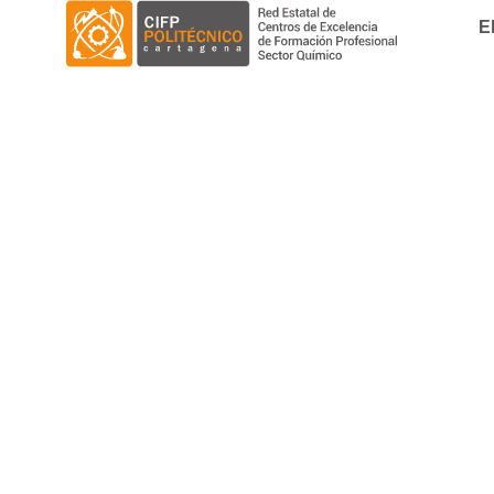
E
El Ministerio de Educación y Formació
educativa.
CIFP
,
InstMant
By
Carlos Bornay
14 de junio de 2022