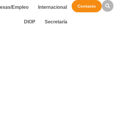
Contacto
esas/Empleo
Internacional
DIOP
Secretaría
izar un proyecto de innovación