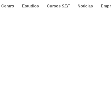
l Centro
Estudios
Cursos
SEF
Noticias
Empr
n Profesional nos concede una ayuda para real