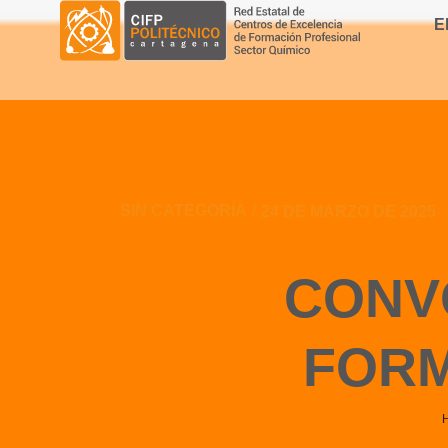
E
SIN CATEGORÍA
/
24 DE MARZO DE 2025
CONV
FORM
You are here: