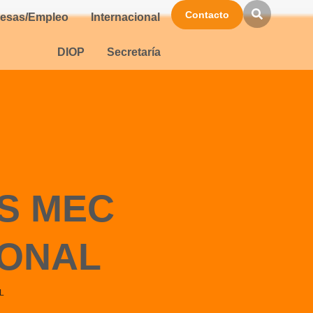
Contacto
esas/Empleo
Internacional
DIOP
Secretaría
S MEC
IONAL
L