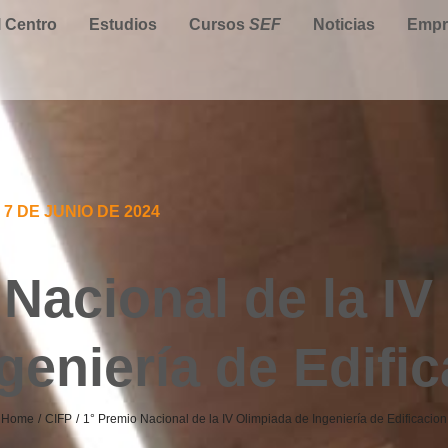
l Centro
Estudios
Cursos
SEF
Noticias
Empr
7 DE JUNIO DE 2024
 Nacional de la IV
geniería de Edifi
Home
CIFP
1° Premio Nacional de la IV Olimpiada de Ingeniería de Edificacion