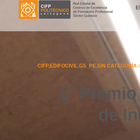
E
CIFP
,
EDIFOCIVIL
,
GS_PE
,
SIN CATEGORÍA
/
1° Premio
de In
You are here: