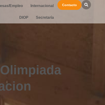
Contacto
esas/Empleo
Internacional
DIOP
Secretaría
 Olimpiada
cacion