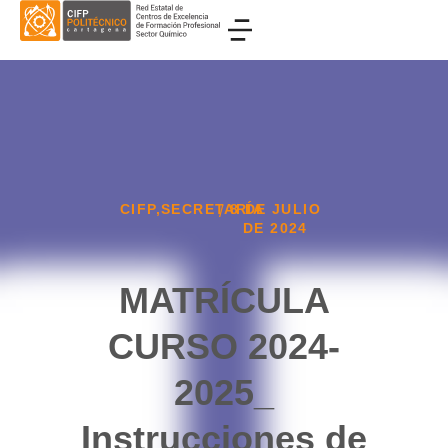
CIFP
,
SECRETARÍA
8 DE JULIO
/
DE 2024
MATRÍCULA
CURSO 2024-
2025_
Instrucciones de