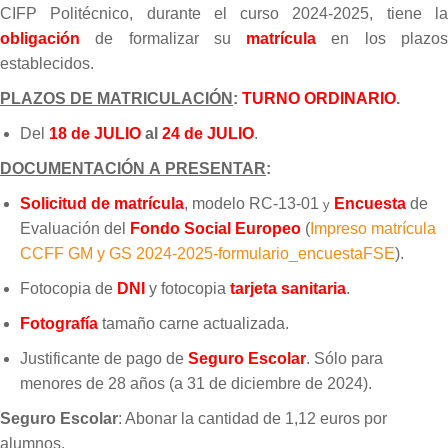
CIFP
Politécnico,
durante
el
curso
2024-2025,
tiene
l
obligación
de
formalizar
su
matrícula
en los plazo
establecidos.
PLAZOS
DE
MATRICULACIÓN
:
TURNO
ORDINARIO
.
Del
18
de
JULIO
al
24
de
JULIO
.
DOCUMENTACIÓN
A
PRESENTAR
:
Solicitud de
matrícula
,
modelo
RC-13-01
Encuesta
de
y
Evaluación
del
Fondo
Social Europeo
(
Impreso matrícula
CCFF GM y GS 2024-2025-formulario_encuestaFSE
).
Fotocopia de
DNI
y
fotocopia
tarjeta sanitaria
.
Fotografía
tamaño carne actualizada.
Justificante
de
pago
de
Seguro Escolar
.
Sólo para
menores de 28
años (a
31 de
diciembre de 2024).
Seguro Escolar
: Abonar
la cantidad
de 1,12
euros por
alumnos.